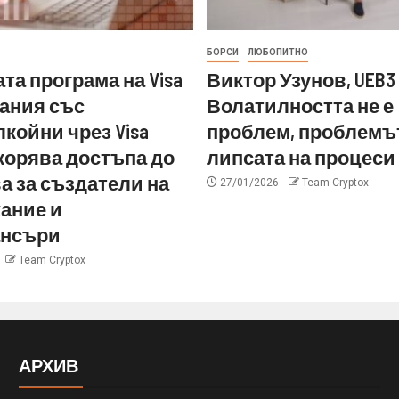
БОРСИ
ЛЮБОПИТНО
та програма на Visa
Виктор Узунов, UEB3 
ания със
Волатилността не е
койни чрез Visa
проблем, проблемът
ускорява достъпа до
липсата на процеси
а за създатели на
27/01/2026
Team Cryptox
ание и
нсъри
Team Cryptox
АРХИВ