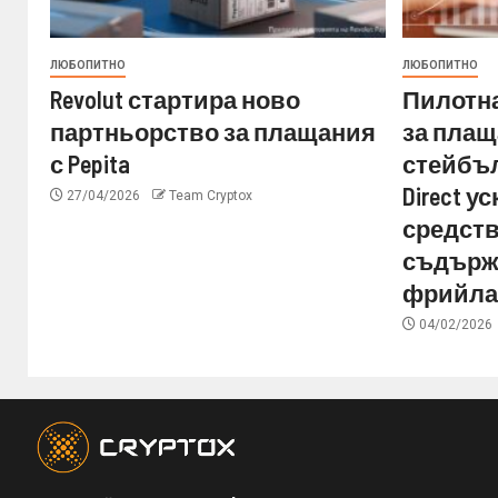
ЛЮБОПИТНО
ЛЮБОПИТНО
Revolut стартира ново
Пилотна
партньорство за плащания
за плащ
с Pepita
стейбъл
Direct 
27/04/2026
Team Cryptox
средств
съдърж
фрийла
04/02/2026