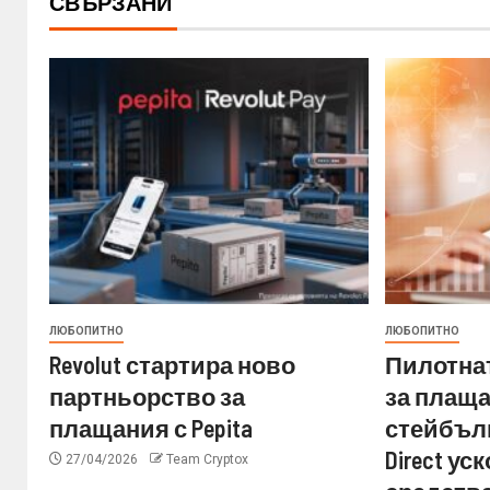
СВЪРЗАНИ
ЛЮБОПИТНО
ЛЮБОПИТНО
Revolut стартира ново
Пилотнат
партньорство за
за плащ
плащания с Pepita
стейбълк
Direct у
27/04/2026
Team Cryptox