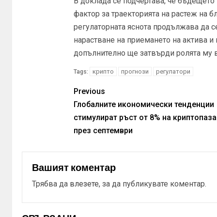
В доклада се подчертава, че бъдещето
фактор за траекторията на растеж на б
регулаторната яснота продължава да с
нарастване на приемането на актива и 
допълнително ще затвърди ролята му 
крипто
прогнози
регулатори
Tags:
Previous
Глобалните икономически тенденции
стимулират ръст от 8% на криптопаза
през септември
Вашият коментар
Трябва да
влезете
, за да публикувате коментар.