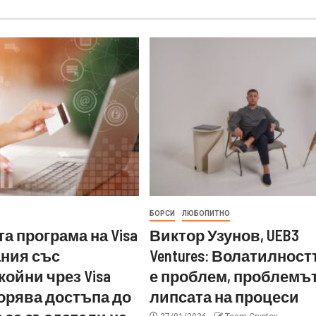
БОРСИ
ЛЮБОПИТНО
а програма на Visa
Виктор Узунов, UEB3
ания със
Ventures: Волатилност
ойни чрез Visa
е проблем, проблемът
скорява достъпа до
липсата на процеси