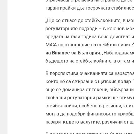
гарантирайки дългосрочната стабилност
„Що се отнася до стейбълкойните, в м
регулаторните подходи – в ключов мом
средата на тази година вече действат 
MiCA по отношение на стейбълкойните
на Binance за България
. „Наблюдавам
бъдещето на стейбълкойните, а оттам 
В перспектива очакванията са нараств
които не са свързани с щатския долар. 
още се доминира от токени, обвързани 
глобални регулаторни рамки ще стиму
стейбълкойни, особено в региони, коит
могла да подобри финансовото приобща
пазари, където валутите, различни от 