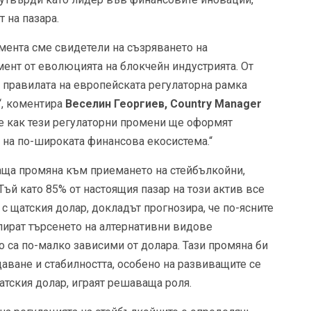
 на пазара.
омента сме свидетели на съзряването на
ент от еволюцията на блокчейн индустрията. От
и правилата на европейската регулаторна рамка
“, коментира
Веселин Георгиев, Country Manager
е как тези регулаторни промени ще оформят
и на по-широката финансова екосистема.“
аща промяна към приемането на стейбълкойни,
Тъй като 85% от настоящия пазар на този актив все
с щатския долар, докладът прогнозира, че по-ясните
лират търсенето на алтернативни видове
о са по-малко зависими от долара. Тази промяна би
ване и стабилността, особено на развиващите се
щатския долар, играят решаваща роля.