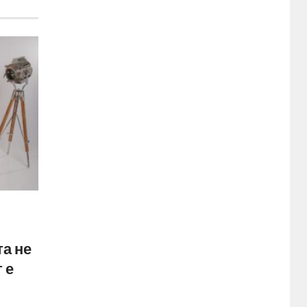
та не
 е