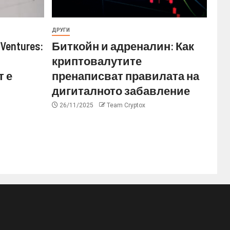
ДРУГИ
Ventures:
Биткойн и адреналин: Как
криптовалутите
 е
пренаписват правилата на
дигиталното забавление
26/11/2025
Team Cryptox