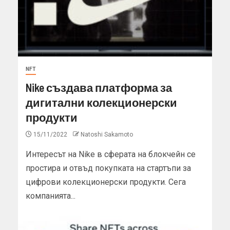
NFT
Nike създава платформа за
дигитални колекционерски
продукти
15/11/2022
Natoshi Sakamoto
Интересът на Nike в сферата на блокчейн се
простира и отвъд покупката на стартъпи за
цифрови колекционерски продукти. Сега
компанията...