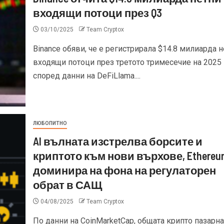
входящи потоци през Q3
03/10/2025
Team Cryptox
Binance обяви, че е регистрирала $14.8 милиарда 
входящи потоци през третото тримесечие на 2025 г
според данни на DeFiLlama....
ЛЮБОПИТНО
AI вълната изстрелва борсите и
криптото към нови върхове, Ethereu
доминира на фона на регулаторен
обрат в САЩ
04/08/2025
Team Cryptox
По данни на CoinMarketCap, общата крипто пазарна