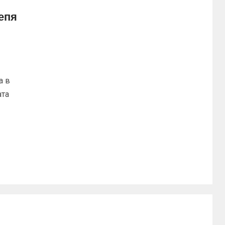
епя
а в
ата