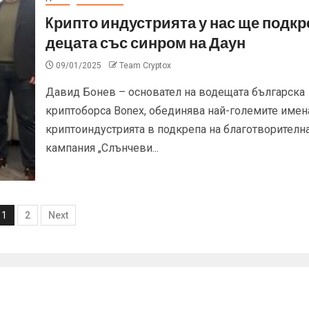
Kрипто индустрията у нас ще подкр
децата със синром на Даун
09/01/2025
Team Cryptox
Давид Бонев – основател на водещата българска
криптоборса Bonex, обединява най-големите имен
криптоиндустрията в подкрепа на благотворителн
кампания „Слънчеви...
1
2
Next