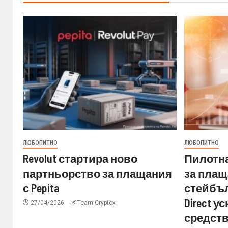
ЛЮБОПИТНО
ЛЮБОПИТНО
Revolut стартира ново
Пилотна
партньорство за плащания
за плащ
с Pepita
стейбъл
Direct 
27/04/2026
Team Cryptox
средств