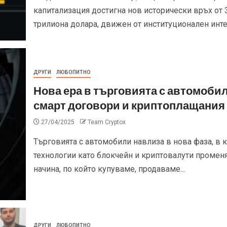
капитализация достигна нов исторически връх от 
трилиона долара, движен от институционален интер
ДРУГИ
ЛЮБОПИТНО
Нова ера в търговията с автомобил
смарт договори и криптоплащания
27/04/2025
Team Cryptox
Търговията с автомобили навлиза в нова фаза, в 
технологии като блокчейн и криптовалути промен
начина, по който купуваме, продаваме...
ДРУГИ
ЛЮБОПИТНО