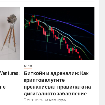
ДРУГИ
Ventures:
Биткойн и адреналин: Как
криптовалутите
 е
пренаписват правилата на
дигиталното забавление
26/11/2025
Team Cryptox