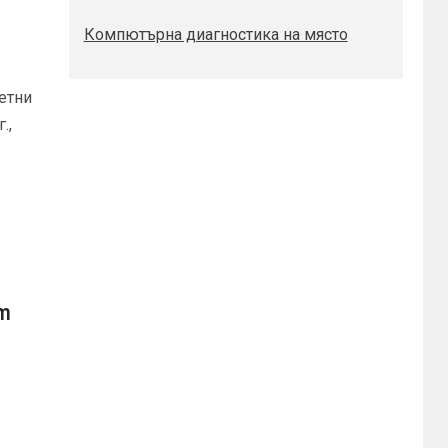
Компютърна диагностика на място
нетни
.,
m