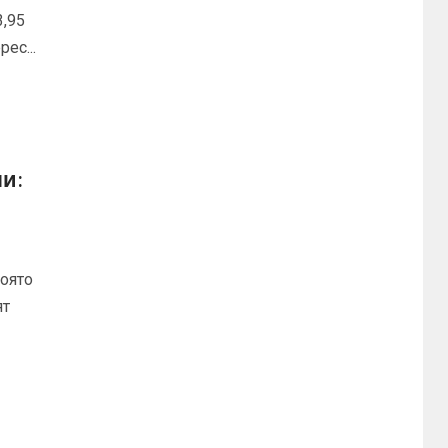
3,95
ес...
и:
която
ят