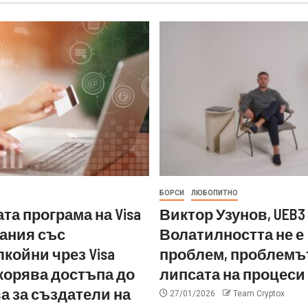
БОРСИ
ЛЮБОПИТНО
та програма на Visa
Виктор Узунов, UEB3 
ания със
Волатилността не е
койни чрез Visa
проблем, проблемът
ускорява достъпа до
липсата на процеси
а за създатели на
27/01/2026
Team Cryptox