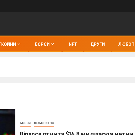
ТКОЙНИ
БОРСИ
NFT
ДРУГИ
ЛЮБОП
БОРСИ
ЛЮБОПИТНО
Binance отчита $14.8 милиарда нетни