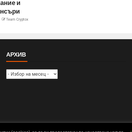
ание и
нсъри
Team Cryptox
АРХИВ