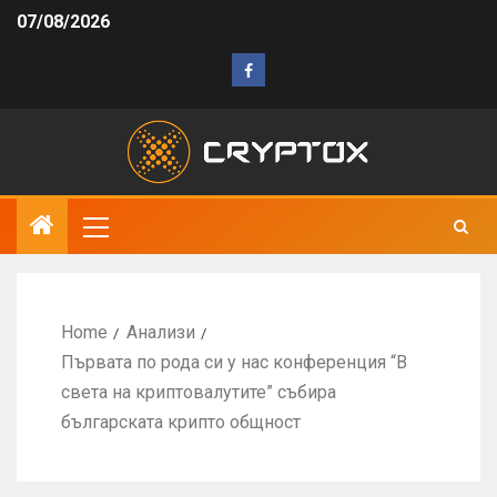
07/08/2026
Home
Анализи
Първата по рода си у нас конференция “В
света на криптовалутите” събира
българската крипто общност