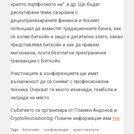
крипто портфолиото ни”. и др. Ще бъдат
дискутирани теми, свързани с
децентрализираните финанси и техният
потенциал да изместят традиционните банки, как
се копае биткойн и защо е дигитално злато, какво
представлява биткойн и как да правим
мигновени, почти безплатни презгранични
транзакции с Биткойн.
Участниците в конференцията ще имат
възможност да се снимат с професионална
техника. Очакват ги много изненади, томболи и
награди на място.
Събитието се организира от Пламен Андонов и
CryptoRevolution.bg. Повече информация има
тук
.
блокчейн
конференция
криптовалути
Tags: