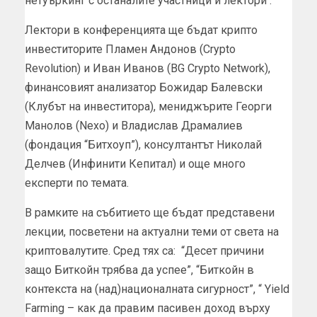
нетуъркинг с останалите участници и лектори .
Лектори в конференцията ще бъдат крипто
инвеститорите Пламен Андонов (Crypto
Revolution) и Иван Иванов (BG Crypto Network),
финансовият анализатор Божидар Балевски
(Клубът на инвеститора), мениджърите Георги
Манолов (Nexo) и Владислав Драмалиев
(фондация “Битхоуп”), консултантът Николай
Делчев (Инфинити Кепитал) и още много
експерти по темата.
В рамките на събитието ще бъдат представени
лекции, посветени на актуални теми от света на
криптовалутите. Сред тях са: “Десет причини
защо Биткойн трябва да успее”, “Биткойн в
контекста на (над)националната сигурност”, “ Yield
Farming – как да правим пасивен доход върху