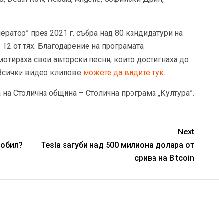
ратор” през 2021 г. събра над 80 кандидатури на
 12 от тях. Благодарение на програмата
отираха свои авторски песни, които достигнаха до
 Всички видео клипове
можете да видите тук
.
 на Столична община – Столична програма „Култура”.
Next
мобил?
Tesla загуби над 500 милиона долара от
срива на Bitcoin