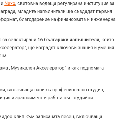
 и
Nexo
, световна водеща регулирана институция за
награда, младите изпълнители ще създадат първия
 формат, благодарение на финансовата и инженерна
 са селектирани
16
български изпълнители
, които
кселератор”, ще изградят ключови знания и умения
ена.
ама „Музикален Акселератор” и как подпомага
ия, включваща запис в професионално студио,
иция и аранжимент и работа със студийни
видео клип към записаната песен, включваща