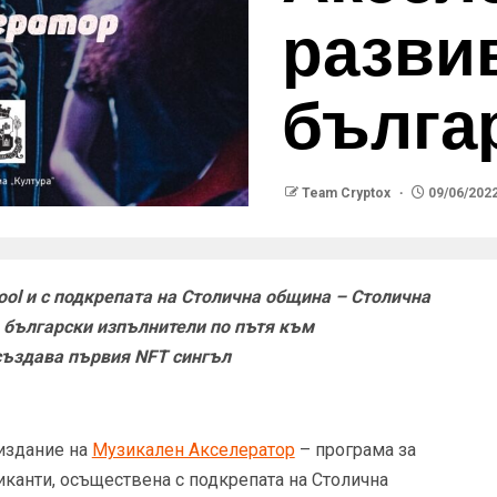
развив
бълга
Team Cryptox
09/06/202
ool и с подкрепата на Столична община – Столична
а български изпълнители по пътя към
създава първия NFT сингъл
 издание на
Музикален Акселератор
– програма за
иканти, осъществена с подкрепата на Столична