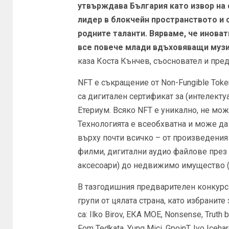
утвърждава България като извор на
лидер в блокчейн пространството и
родните таланти. Вярваме, че инова
все повече млади вдъховяващи музик
каза Коста Кънчев, съосновател и пред
NFT е съкращение от Non-Fungible Tok
са дигитален сертификат за (интелекту
Етериум. Всяко NFT е уникално, не мо
Технологията е всеобхватна и може да
върху почти всичко – от произведения
филми, дигитални аудио файлове през 
аксесоари) до недвижимо имущество (
В тазгодишния предварителен конкурс
групи от цялата страна, като избранит
са: Ilko Birov, ЕКА МОЕ, Nonsense, Truth 
Fom Tedkata, Yung Mici, GpoinT, Ivo Iceh