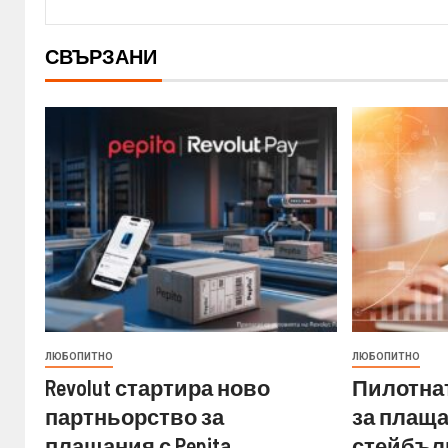
СВЪРЗАНИ
ЛЮБОПИТНО
ЛЮБОПИТНО
Revolut стартира ново
Пилотнат
партньорство за
за плащ
плащания с Pepita
стейбълк