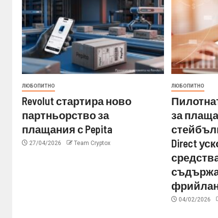
ЛЮБОПИТНО
ЛЮБОПИТНО
Revolut стартира ново
Пилотнат
партньорство за
за плащ
плащания с Pepita
стейбълк
Direct у
27/04/2026
Team Cryptox
средства
съдържа
фрийла
04/02/2026