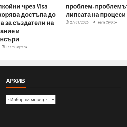
койни чрез Visa
проблем, проблемът
ускорява достъпа до
липсата на процеси
а за създатели на
27/01/2026
Team Cryptox
ание и
нсъри
Team Cryptox
АРХИВ