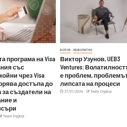
БОРСИ
ЛЮБОПИТНО
а програма на Visa
Виктор Узунов, UEB3
ания със
Ventures: Волатилност
ойни чрез Visa
е проблем, проблемът
скорява достъпа до
липсата на процеси
 за създатели на
27/01/2026
Team Cryptox
ние и
нсъри
Team Cryptox