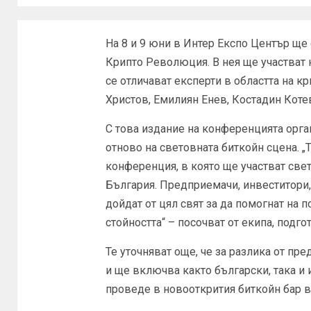
На 8 и 9 юни в Интер Експо Център ще
Крипто Революция. В нея ще участват 
се отличават експерти в областта на к
Христов, Емилиян Енев, Костадин Коте
С това издание на конференцията орга
отново на световната биткойн сцена. 
конференция, в която ще участват свет
България. Предприемачи, инвеститори,
дойдат от цял свят за да помогнат на п
стойността“ – посочват от екипа, подго
Те уточняват още, че за разлика от п
и ще включва както български, така и
проведе в новооткрития биткойн бар в