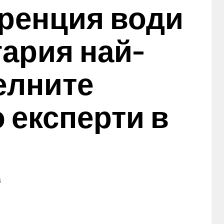
ренция води
ария най-
елните
 експерти в
4