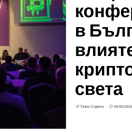
конфе
в Бълг
влият
крипто
света
Team Cryptox
06/06/202