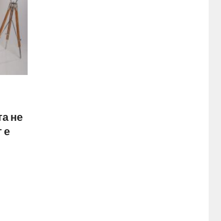
та не
 е