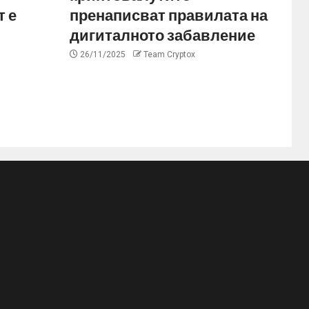
 е
пренаписват правилата на
дигиталното забавление
26/11/2025
Team Cryptox