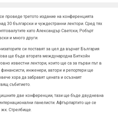
 се проведе третото издание на конференцията
над 30 български и чуждестранни лектори. Сред тях
риптовалутите като Александър Светски, Робърт
вски и много други.
низаторите си поставят за цел да върнат България
„Това ще бъде втората международна Биткойн
овно известни лектори, които ще са за първи път в
 финансисти, инженери, автори и репортери ще
овече хора да забравят цената и осъзнаят
твящ събитието.
редишните две конференции, тази ще бъде двудневна
 интернационални панелисти. Афтърпартито ще се
 жк. Стрелбище.