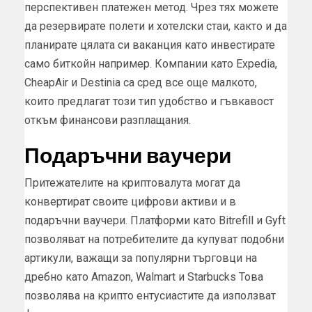
перспективен платежен метод. Чрез тях можете
да резервирате полети и хотелски стаи, както и да
планирате цялата си ваканция като инвестирате
само биткойн например. Компании като Expedia,
CheapAir и Destinia са сред все още малкото,
които предлагат този тип удобство и гъвкавост
откъм финансови разплащания.
Подаръчни ваучери
Притежателите на криптовалута могат да
конвертират своите цифрови активи и в
подаръчни ваучери. Платформи като Bitrefill и Gyft
позволяват на потребителите да купуват подобни
артикули, важащи за популярни търговци на
дребно като Amazon, Walmart и Starbucks Това
позволява на крипто ентусиастите да използват