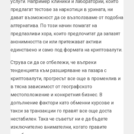
услуги. Например клиники и лаборатории, които
предлагат тестове за наркотици в урината, ни
дават възможност да се възползваме от подобна
алтернатива. По този начин помагат на
предпазливи хора, които предпочитат да запазят
анонимността си или притежават активи
единствено и само под формата на криптовалути.
Струва си да се отбележи, че въпреки
тенденцията към разширяване на пазара с
криптовалути, прогресът все още в променлив и
в тясна зависимост от географското
местоположение и конкретния бизнес. В
допълнение фактори като обменни курсове и
такси за транзакции го правят все още доста
нестабилен. Така че съветът ни е да бъдете
изключително внимателни, когато правите