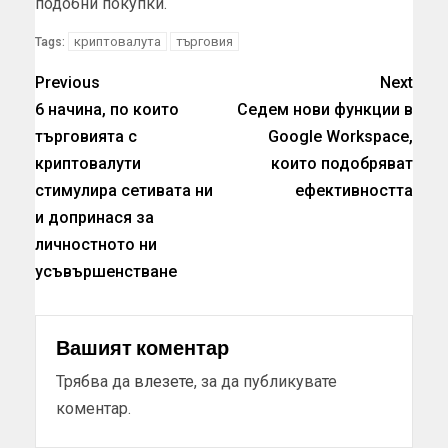
подобни покупки.
криптовалута
търговия
Tags:
Previous
Next
6 начина, по които
Седем нови функции в
търговията с
Google Workspace,
криптовалути
които подобряват
стимулира сетивата ни
ефективността
и допринася за
личностното ни
усъвършенстване
Вашият коментар
Трябва да
влезете
, за да публикувате
коментар.