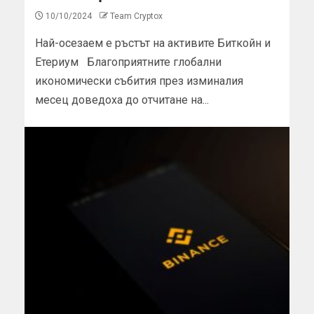
10/10/2024
Team Cryptox
Най-осезаем е ръстът на активите Биткойн и
Етериум Благоприятните глобални
икономически събития през изминалия
месец доведоха до отчитане на...