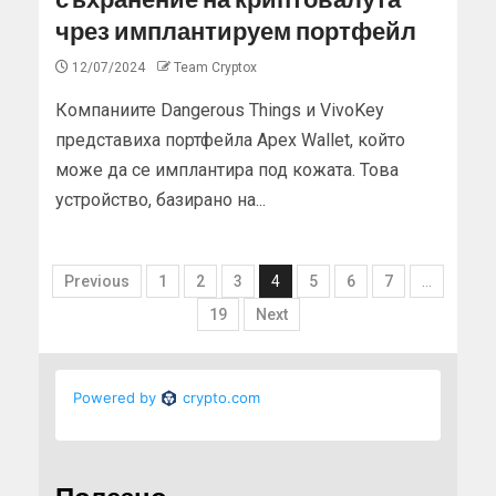
чрез имплантируем портфейл
12/07/2024
Team Cryptox
Компаниите Dangerous Things и VivoKey
представиха портфейла Apex Wallet, който
може да се имплантира под кожата. Това
устройство, базирано на...
Previous
1
2
3
4
5
6
7
…
19
Next